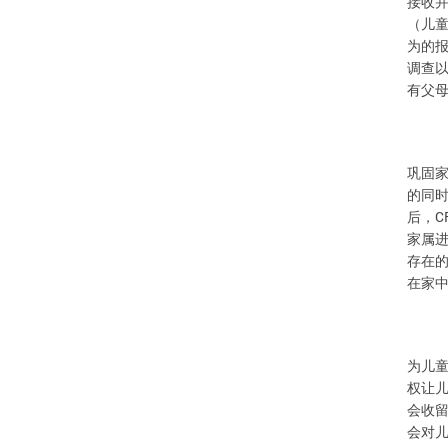
接收
（儿
为的
调查
有父
巩固
的同
C
后，
家属
存在
在家
为儿
权让
会收
会对