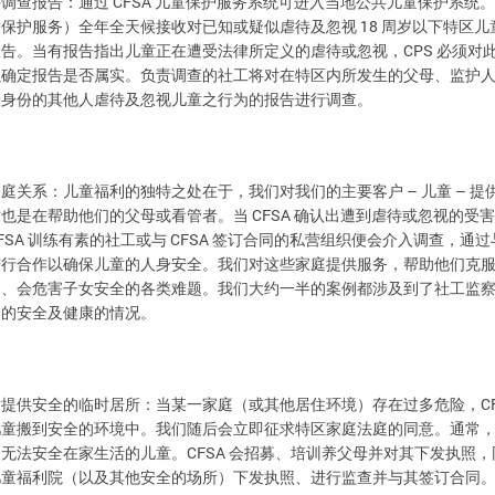
CFSA
调查报告：通过
护服务系统可进入当地公共儿童保护系统。
并
儿童保
18
护服务）全年全天候接收对已知或疑似虐待及忽视
岁以下特区儿
童保
周
CPS
报告。当有报告指出儿童正在遭受法律所定义的虐待或忽视，
须对
必
以确定报告是否属实。负责调查的社工将对在特区内所发生的父母、监护
母身份的其他人虐待及忽视儿童之行为的报告进行调查。
–
–
处在于，我们对我们的主要客户
家庭关系：儿童福利的独特之
儿童
提
CFSA
时也是在帮助他们的父母或看管者。当
认出遭到虐待或忽视的受害
确
FSA
CFSA
训练有素的社工或与
签订合同的私营组织便会介入调查，通过
进行合作以确保儿童的人身安全。我们对这些家庭提供服务，帮助他们克
的、会危害子女安全的各类难题。我们大约一半的案例都涉及到了社工监
中的安全及健康的情况。
C
童提供安全的临时居所：当某一家庭（或其他居住环境）存在过多危险，
儿童搬到安全的环境中。我们随后会立即征求特区家庭法庭的同意。通常
CFSA
留无法安全在家生活的儿童。
训养父母并对其下发执照，
会招募、培
儿童福利院（以及其他安全的场所）下发执照、进行监查并与其签订合同