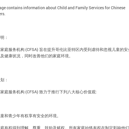
age contains information about Child and Family Services for Chinese
rs.
声明：
(CFSA)
务机构
伦比亚特区内受到虐待和忽视儿童的安
与家庭服
旨在提升哥
居及健康状况，同时改善他们的家庭环境。
计划：
(CFSA)
:
务机构
值观
与家庭服
致力于推行下列八大核心价
权享有安全的环境。
儿童和青少年有
权得到理解、尊重、鼓励及赋权。所有家庭始终有权在制定影响他
家庭有