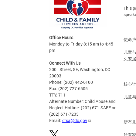
This p
speake
Office Hours
使命
Monday to Friday 8:15 am to 4:45
pm
儿童
久安
Connect With Us
200 I Street, SE, Washington, DC
20003
Phone: (202) 442-6100
核心
Fax: (202) 727-6505
TTY: 711
儿童
Alternate Number: Child Abuse and
Neglect Hotline: (202) 671-SAFE or
(202) 671-7233
Email:
cfsa@dc.gov
所有
所有