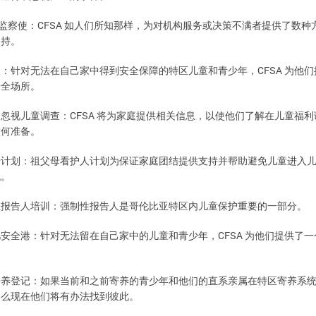
CFSA
监察使：
们所知那样，为对机构服务或决策不满者提供了数种
如人
支持。
CFSA
针对无法在自己家中得到安全保障的特区儿童和青少年，
为他们
人：
安全场所。
CFSA
视儿童调查：
为家庭提供相关信息，以使他们了解在儿童福利
和忽
将
做何准备。
计划：祖父母看护人计划为保证家庭团结提供支持并帮助避免儿童进入
母
统。
性
报告人培训：强制性报告人是哥伦比亚特区内儿童保护重要的一部分。
CFSA
针对无法留在自己家中的儿童和青少年，
为他们提供了一
儿安全港：
。
记：如果当前和之前寄养的青少年和他们的直系亲属在特区寄养系
寄养登
那么现在他们将有办法找到彼此。