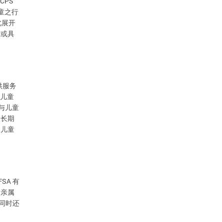
CPS
童之行
此展开
人或具
务
供服
儿童
与儿童
服长期
察儿童
FSA
有
，亲属
同时还
。