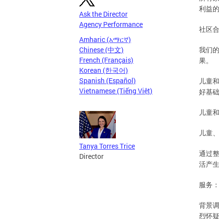
利益
Ask the Director
Agency Performance
社区
Amharic (አማርኛ)
Chinese (中文)
们
我
French (Français)
果。
Korean (한국어)
Spanish (Español)
儿童
Vietnamese (Tiếng Việt)
好基
儿童
儿童
Tanya Torres Trice
过
通
Director
活产
务
服
背景
烈怀