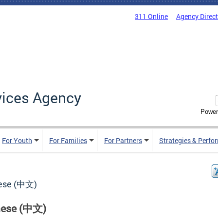
311 Online
Agency Direc
vices Agency
Power
For Youth
For Families
For Partners
Strategies & Perfo
ese (中文)
ese (
)
中文