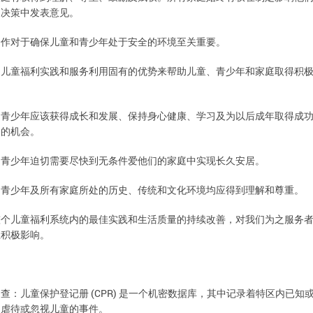
的决策中发表意见。
对于确保儿童和青少年处于安全的环境至关重要。
合作
的儿童福利实践和服务利用固有的优势来帮助儿童、青少年和家庭取得积
应该获得成长和发展、保持身心健康、学习及为以后成年取得成
和青少年
础的机会。
爱他们的家庭中实现长久安居。
和青少年迫切需要尽快到无条件
处的历史、传统和文化环境均应得到理解和尊重。
、青少年及所有家庭所
整个儿童福利系统内的最佳实践和生活质量的持续改善，对我们为之服务
生积极影响。
：
(CPR)
调查：儿童保护登记册
库，其中记录着特区内已知
是一个机密数据
疑虐待或忽视儿童的事件。