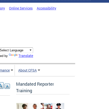
tory
Online Services
Accessibility
Translate
ed by
rmance
About CFSA
Mandated Reporter
Training