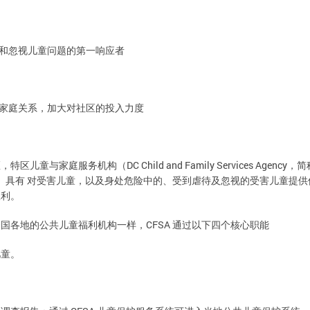
视儿童问题的第一响应者
和忽
对社区的投入力度
家庭关系，加大
DC Child and Family Services Agency
务机构（
简
区，特区儿童与家庭服
，
对受害儿童，以及身处危险中的、受到虐待及忽视的受害儿童提供
）具有
权利。
CFSA
样，
过以下四个核心职能
全国各地的公共儿童福利机构一
通
儿童。