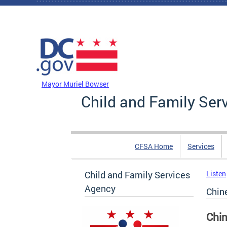
Skip to main content
DC Agency Top Menu
Mayor Muriel Bowser
Child and Family Ser
CFSA Home
Services
Child and Family Services
Listen
Agency
Chin
Chin