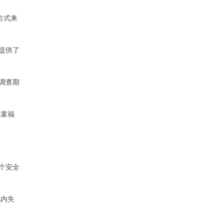
方式来
提供了
调查期
儿童福
个安全
统内失