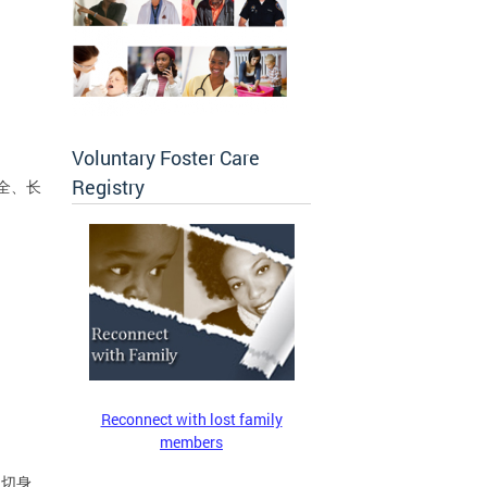
Voluntary Foster Care
Registry
全、长
Reconnect with lost family
members
们切身