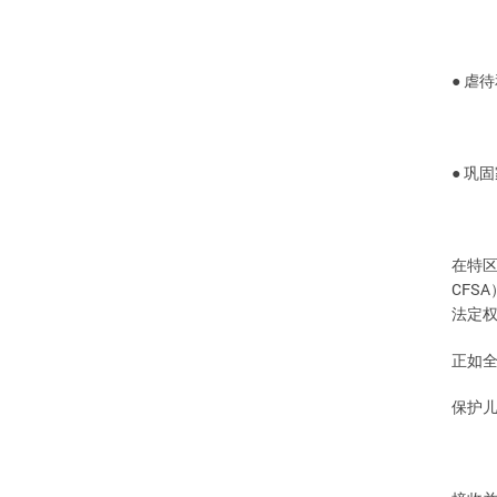
●
虐待
●
巩固
在特
CFSA
法定
正如
护
保