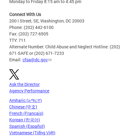
Monday to Friday 8:15 am to 4:45 pm
Connect With Us
200 I Street, SE, Washington, DC 20003
Phone: (202) 442-6100
Fax: (202) 727-6505
TTY: 711
Alternate Number: Child Abuse and Neglect Hotline: (202)
671-SAFE or (202) 671-7233
Email:
cfsa@dc.gov
Ask the Director
Agency Performance
Amharic (አማርኛ)
Chinese (中文)
French (Français)
Korean (한국어)
Spanish (Español)
Vietnamese (Tiếng Việt)