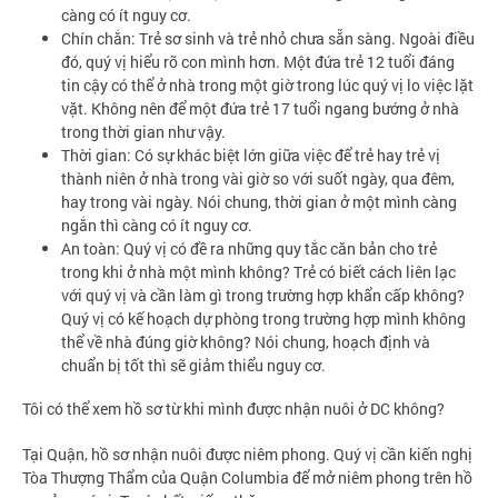
càng có ít nguy cơ.
Chín chắn: Trẻ sơ sinh và trẻ nhỏ chưa sẵn sàng. Ngoài điều
đó, quý vị hiểu rõ con mình hơn. Một đứa trẻ 12 tuổi đáng
tin cậy có thể ở nhà trong một giờ trong lúc quý vị lo việc lặt
vặt. Không nên để một đứa trẻ 17 tuổi ngang bướng ở nhà
trong thời gian như vậy.
Thời gian: Có sự khác biệt lớn giữa việc để trẻ hay trẻ vị
thành niên ở nhà trong vài giờ so với suốt ngày, qua đêm,
hay trong vài ngày. Nói chung, thời gian ở một mình càng
ngắn thì càng có ít nguy cơ.
An toàn: Quý vị có đề ra những quy tắc căn bản cho trẻ
trong khi ở nhà một mình không? Trẻ có biết cách liên lạc
với quý vị và cần làm gì trong trường hợp khẩn cấp không?
Quý vị có kế hoạch dự phòng trong trường hợp mình không
thể về nhà đúng giờ không? Nói chung, hoạch định và
chuẩn bị tốt thì sẽ giảm thiểu nguy cơ.
Tôi có thể xem hồ sơ từ khi mình được nhận nuôi ở DC không?
Tại Quận, hồ sơ nhận nuôi được niêm phong. Quý vị cần kiến nghị
Tòa Thượng Thẩm của Quận Columbia để mở niêm phong trên hồ