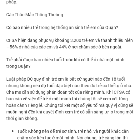
pháp.
Các Thắc Mắc Thông Thường
Có bao nhiêu trẻ trong hệ thống an sinh trẻ em của Quận?
CFSA hiện đang phục vụ khoảng 3,200 trẻ em và thanh thiếu niên
—56% ở nhà của các em và 44% ở nơi chăm sóc ở bên ngoài.
Trẻ phải được bao nhiêu tuổi trước khi có thể ở nhà một mình
trong Quận?
Luật pháp DC quy định trẻ em là bất cứ người nào đến 18 tuổi
nhưng không nêu độ tuổi đặc biệt nào theo đó trẻ có thể tự ở nhà.
Cha mẹ cần sử dụng phán đoán tốt của riêng mình. Khi CFSA có
báo cáo về việc để trẻ ở một mình thì chúng tôi sẽ xem xét từng
hoàn cảnh riêng lẻ. Chúng tôi xét một số yếu tố mà quý vị cũng sẽ
muốn nghĩ đến khi quyết định xem trẻ có sẵn sàng tự lo trong một
thời gian không.
Tuổi: Không nên để trẻ sơ sinh, trẻ nhỏ, và người khác cần
chăm sóc liên tục ở một mình. Nói chung, trẻ càng lớn thì