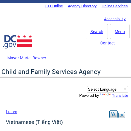
Skip to main content
311 Online
Agency Directory
Online Services
DC Agency Top Menu
Accessibility
Search
Menu
Contact
Mayor Muriel Bowser
Child and Family Services Agency
Translate
Powered by
Listen
Vietnamese (Tiếng Việt)