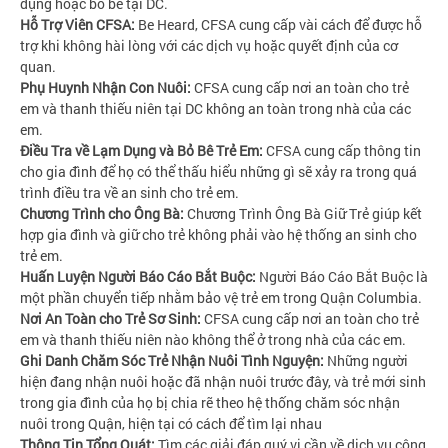
dụng hoặc bỏ bê tại DC.
Hỗ Trợ Viên CFSA:
Be Heard, CFSA cung cấp vài cách để được hỗ
trợ khi không hài lòng với các dịch vụ hoặc quyết định của cơ
quan.
Phụ Huynh Nhận Con Nuôi:
CFSA cung cấp nơi an toàn cho trẻ
em và thanh thiếu niên tại DC không an toàn trong nhà của các
em.
Điều Tra về Lạm Dụng và Bỏ Bê Trẻ Em:
CFSA cung cấp thông tin
cho gia đình để họ có thể thấu hiểu những gì sẽ xảy ra trong quá
trình điều tra về an sinh cho trẻ em.
Chương Trình cho Ông Bà:
Chương Trình Ông Bà Giữ Trẻ giúp kết
hợp gia đình và giữ cho trẻ không phải vào hệ thống an sinh cho
trẻ em.
Huấn Luyện Người Báo Cáo Bắt Buộc:
Người Báo Cáo Bắt Buộc là
một phần chuyển tiếp nhằm bảo vệ trẻ em trong Quận Columbia.
Nơi An Toàn cho Trẻ Sơ Sinh:
CFSA cung cấp nơi an toàn cho trẻ
em và thanh thiếu niên nào không thể ở trong nhà của các em.
Ghi Danh Chăm Sóc Trẻ Nhận Nuôi Tình Nguyện:
Những người
hiện đang nhận nuôi hoặc đã nhận nuôi trước đây, và trẻ mới sinh
trong gia đình của họ bị chia rẽ theo hệ thống chăm sóc nhận
nuôi trong Quận, hiện tại có cách để tìm lại nhau
Thông Tin Tổng Quát:
Tìm các giải đáp quý vị cần về dịch vụ cộng