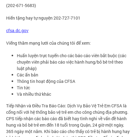
(202-671-5683)
Hiến tặng hay tự nguyện 202-727-7101
cfsa.dc.gov
Viếng thăm mạng lưới của chúng tôi để xem:
Huấn luyện trực tuyến cho các báo cáo viên bắt buộc (các
chuyên viên phải báo cáo việc hành hung/bỏ bê trẻ theo
luật pháp)
Các ấn bản
Thông tin hoạt động của CFSA
Tin tức
Và nhiều thứ khác
Tiếp Nhận và Điều Tra Báo Cáo: Dịch Vụ Bảo Vệ Trẻ Em CFSA là
cổng nối với hệ thống bảo vệ trẻ em cho công chúng địa phương.
CPS tiếp nhận các báo cáo đã biết hay tình nghi về vấn đề hành
hung và bỏ bê trẻ em đến 18 tuổi trong Quận, 24 giờ một ngày,
365 ngày một năm. Khi báo cáo cho thấy có trẻ bị hành hung hay