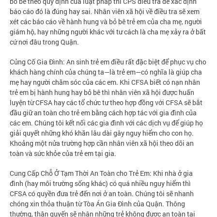
bỏ bê theo quy định của luật pháp thì CPS điều tra để xác định
báo cáo đó là đúng hay sai. Nhân viên xã hội về điều tra sẽ xem
xét các báo cáo về hành hung và bỏ bê trẻ em của cha mẹ, người
giám hộ, hay những người khác với tư cách là cha mẹ xảy ra ở bất
cứ nơi đâu trong Quận.
Củng Cố Gia Đình: An sinh trẻ em điều rất đặc biệt để phục vụ cho
khách hàng chính của chúng ta—là trẻ em—có nghĩa là giúp cha
mẹ hay người chăm sóc của các em. Khi CFSA biết có nạn nhân
trẻ em bị hành hung hay bỏ bê thì nhân viên xã hội được huấn
luyện từ CFSA hay các tổ chức tư theo hợp đồng với CFSA sẽ bắt
đầu giữ an toàn cho trẻ em bằng cách hợp tác với gia đình của
các em. Chúng tôi kết nối các gia đình với các dịch vụ để giúp họ
giải quyết những khó khăn lâu dài gây nguy hiểm cho con họ.
Khoảng một nửa trường hợp cần nhân viên xã hội theo dõi an
toàn và sức khỏe của trẻ em tại gia.
Cung Cấp Chỗ Ở Tạm Thời An Toàn cho Trẻ Em: Khi nhà ở gia
đình (hay môi trường sống khác) có quá nhiều nguy hiểm thì
CFSA có quyền đưa trẻ đến nơi ở an toàn. Chúng tôi sẽ nhanh
chóng xin thỏa thuận từ Tòa Án Gia Đình của Quận. Thông
thường, thân quyến sẽ nhận những trẻ không được an toàn tại