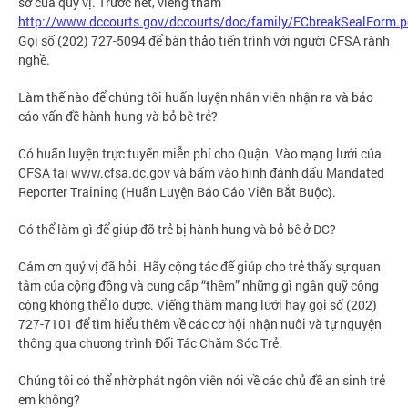
sơ của quý vị. Trước hết, viếng thăm
http://www.dccourts.gov/dccourts/doc/family/FCbreakSealForm.p
Gọi số (202) 727-5094 để bàn thảo tiến trình với người CFSA rành
nghề.
Làm thế nào để chúng tôi huấn luyện nhân viên nhận ra và báo
cáo vấn đề hành hung và bỏ bê trẻ?
Có huấn luyện trực tuyến miễn phí cho Quận. Vào mạng lưới của
CFSA tại www.cfsa.dc.gov và bấm vào hình đánh dấu Mandated
Reporter Training (Huấn Luyện Báo Cáo Viên Bắt Buộc).
Có thể làm gì để giúp đỡ trẻ bị hành hung và bỏ bê ở DC?
Cám ơn quý vị đã hỏi. Hãy cộng tác để giúp cho trẻ thấy sự quan
tâm của cộng đồng và cung cấp “thêm” những gì ngân quỹ công
cộng không thể lo được. Viếng thăm mạng lưới hay gọi số (202)
727-7101 để tìm hiểu thêm về các cơ hội nhận nuôi và tự nguyện
thông qua chương trình Đối Tác Chăm Sóc Trẻ.
Chúng tôi có thể nhờ phát ngôn viên nói về các chủ đề an sinh trẻ
em không?