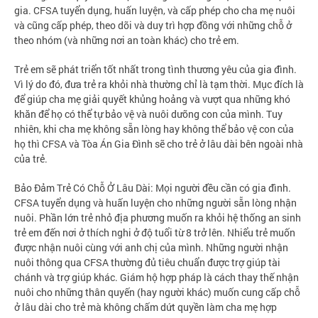
gia. CFSA tuyển dụng, huấn luyện, và cấp phép cho cha mẹ nuôi
và cũng cấp phép, theo dõi và duy trì hợp đồng với những chỗ ở
theo nhóm (và những nơi an toàn khác) cho trẻ em.
Trẻ em sẽ phát triển tốt nhất trong tình thương yêu của gia đình.
Vì lý do đó, đưa trẻ ra khỏi nhà thường chỉ là tạm thời. Mục đích là
để giúp cha mẹ giải quyết khủng hoảng và vượt qua những khó
khăn để họ có thể tự bảo vệ và nuôi dưỡng con của mình. Tuy
nhiên, khi cha mẹ không sẵn lòng hay không thể bảo vệ con của
họ thì CFSA và Tòa Án Gia Đình sẽ cho trẻ ở lâu dài bên ngoài nhà
của trẻ.
Bảo Đảm Trẻ Có Chỗ Ở Lâu Dài: Mọi người đều cần có gia đình.
CFSA tuyển dụng và huấn luyện cho những người sẵn lòng nhận
nuôi. Phần lớn trẻ nhỏ địa phương muốn ra khỏi hệ thống an sinh
trẻ em đến nơi ở thích nghi ở độ tuổi từ 8 trở lên. Nhiểu trẻ muốn
được nhận nuôi cùng với anh chị của mình. Những người nhận
nuôi thông qua CFSA thường đủ tiêu chuẩn được trợ giúp tài
chánh và trợ giúp khác. Giám hộ hợp pháp là cách thay thế nhận
nuôi cho những thân quyến (hay người khác) muốn cung cấp chỗ
ở lâu dài cho trẻ mà không chấm dứt quyền làm cha mẹ hợp