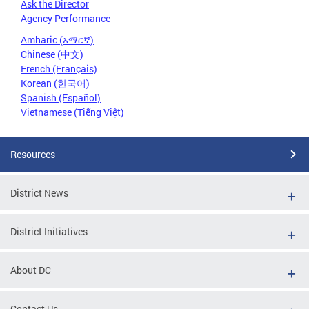
Ask the Director
Agency Performance
Amharic (አማርኛ)
Chinese (中文)
French (Français)
Korean (한국어)
Spanish (Español)
Vietnamese (Tiếng Việt)
Resources
District News
District Initiatives
About DC
Contact Us