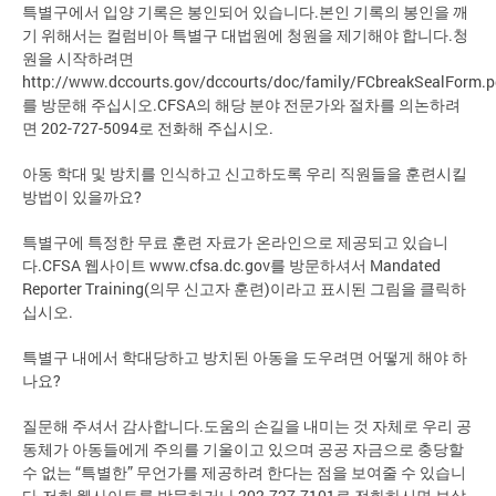
특별구에서 입양 기록은 봉인되어 있습니다.본인 기록의 봉인을 깨
기 위해서는 컬럼비아 특별구 대법원에 청원을 제기해야 합니다.청
원을 시작하려면
http://www.dccourts.gov/dccourts/doc/family/FCbreakSealForm.p
를 방문해 주십시오.CFSA의 해당 분야 전문가와 절차를 의논하려
면 202-727-5094로 전화해 주십시오.
아동 학대 및 방치를 인식하고 신고하도록 우리 직원들을 훈련시킬
방법이 있을까요?
특별구에 특정한 무료 훈련 자료가 온라인으로 제공되고 있습니
다.CFSA 웹사이트 www.cfsa.dc.gov를 방문하셔서 Mandated
Reporter Training(의무 신고자 훈련)이라고 표시된 그림을 클릭하
십시오.
특별구 내에서 학대당하고 방치된 아동을 도우려면 어떻게 해야 하
나요?
질문해 주셔서 감사합니다.도움의 손길을 내미는 것 자체로 우리 공
동체가 아동들에게 주의를 기울이고 있으며 공공 자금으로 충당할
수 없는 “특별한” 무언가를 제공하려 한다는 점을 보여줄 수 있습니
다.저희 웹사이트를 방문하거나 202-727-7101로 전화하시면 보살