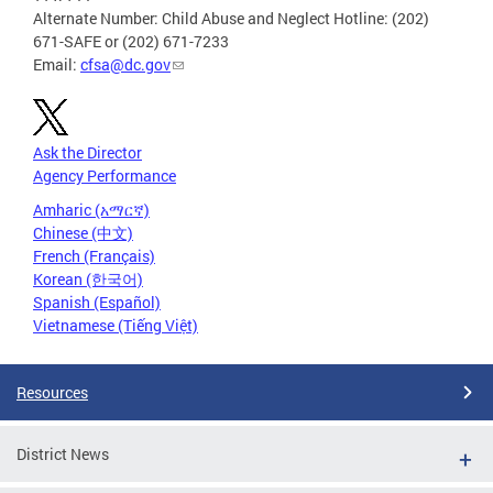
Alternate Number: Child Abuse and Neglect Hotline: (202)
671-SAFE or (202) 671-7233
Email:
cfsa@dc.gov
Ask the Director
Agency Performance
Amharic (አማርኛ)
Chinese (中文)
French (Français)
Korean (한국어)
Spanish (Español)
Vietnamese (Tiếng Việt)
Resources
District News